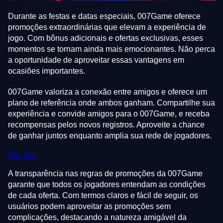
Durante as festas e datas especiais, 007Game oferece
promoções extraordinárias que elevam a experiência de
jogo. Com bônus adicionais e ofertas exclusivas, esses
momentos se tornam ainda mais emocionantes. Não perca
a oportunidade de aproveitar essas vantagens em
ocasiões importantes.
007Game valoriza a conexão entre amigos e oferece um
plano de referência onde ambos ganham. Compartilhe sua
experiência e convide amigos para o 007Game, e receba
recompensas pelos novos registros. Aproveite a chance
de ganhar juntos enquanto amplia sua rede de jogadores.
Abc Bet
A transparência nas regras de promoções da 007Game
garante que todos os jogadores entendam as condições
de cada oferta. Com termos claros e fácil de seguir, os
usuários podem aproveitar as promoções sem
complicações, destacando a natureza amigável da