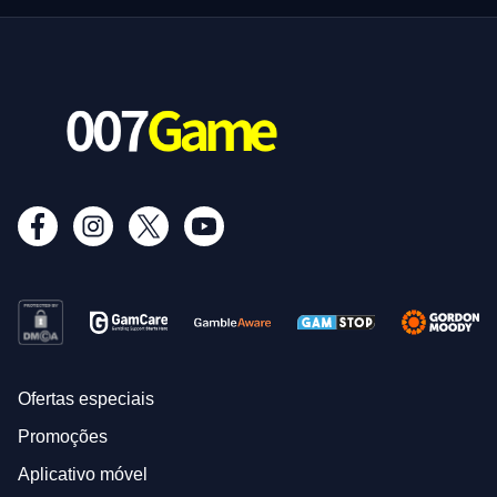
Ofertas especiais
Promoções
Aplicativo móvel