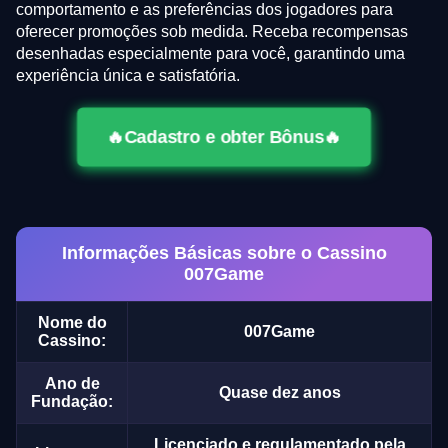
comportamento e as preferências dos jogadores para
oferecer promoções sob medida. Receba recompensas
desenhadas especialmente para você, garantindo uma
experiência única e satisfatória.
🔥Cadastro e obter Bônus🔥
Informações Básicas sobre o Cassino
007Game
Nome do
007Game
Cassino:
Ano de
Quase dez anos
Fundação:
Licenciado e regulamentado pela