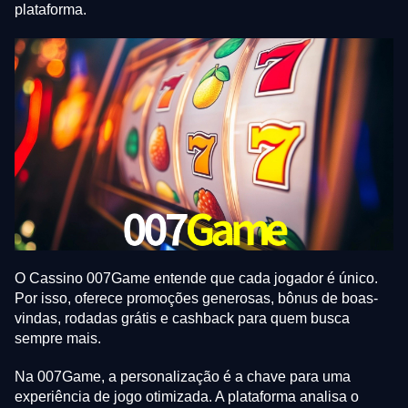
plataforma.
O Cassino 007Game entende que cada jogador é único.
Por isso, oferece promoções generosas, bônus de boas-
vindas, rodadas grátis e cashback para quem busca
sempre mais.
Na 007Game, a personalização é a chave para uma
experiência de jogo otimizada. A plataforma analisa o