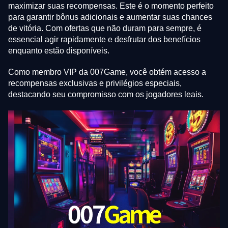
maximizar suas recompensas. Este é o momento perfeito
para garantir bônus adicionais e aumentar suas chances
de vitória. Com ofertas que não duram para sempre, é
essencial agir rapidamente e desfrutar dos benefícios
enquanto estão disponíveis.
Como membro VIP da 007Game, você obtém acesso a
recompensas exclusivas e privilégios especiais,
destacando seu compromisso com os jogadores leais.