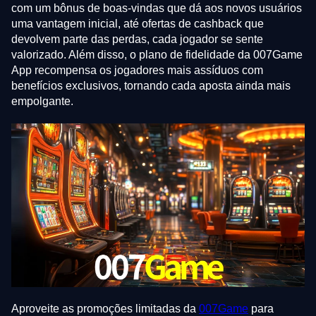
com um bônus de boas-vindas que dá aos novos usuários
uma vantagem inicial, até ofertas de cashback que
devolvem parte das perdas, cada jogador se sente
valorizado. Além disso, o plano de fidelidade da 007Game
App recompensa os jogadores mais assíduos com
benefícios exclusivos, tornando cada aposta ainda mais
empolgante.
Aproveite as promoções limitadas da
007Game
para