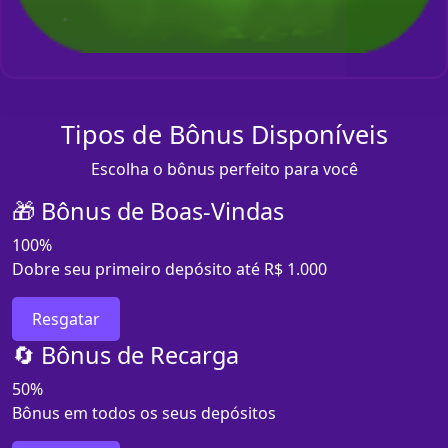
Tipos de Bônus Disponíveis
Escolha o bônus perfeito para você
🎁 Bônus de Boas-Vindas
100%
Dobre seu primeiro depósito até R$ 1.000
Resgatar
🔄 Bônus de Recarga
50%
Bônus em todos os seus depósitos