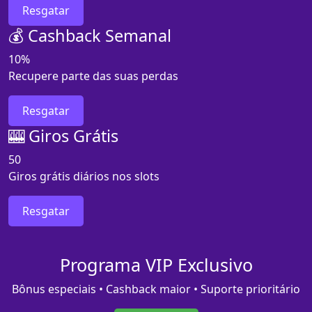
Resgatar
💰 Cashback Semanal
10%
Recupere parte das suas perdas
Resgatar
🎰 Giros Grátis
50
Giros grátis diários nos slots
Resgatar
Programa VIP Exclusivo
Bônus especiais • Cashback maior • Suporte prioritário