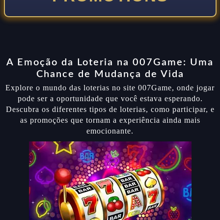
A Emoção da Loteria na 007Game: Uma
Chance de Mudança de Vida
Explore o mundo das loterias no site 007Game, onde jogar
pode ser a oportunidade que você estava esperando.
Descubra os diferentes tipos de loterias, como participar, e
as promoções que tornam a experiência ainda mais
emocionante.