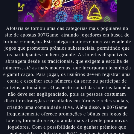
Alotaria se tornou uma das categorias mais populares no
site de apostas 007Game, atraindo jogadores em busca de
fortuna e emoção. Esta categoria oferece uma variedade de
jogos que prometem prêmios substanciais, permitindo que
os participantes sonhem grande. As loterias disponíveis
abrangem desde as tradicionais, que exigem a escolha de
números, até as mais modernas, que incorporam tecnologia
e gamificação. Para jogar, os usuários devem registrar uma
conta e escolher seus números da sorte ou participar de
sorteios automáticos. O aspecto social das loterias também
não deve ser negligenciado, pois as pessoas costumam
discutir estratégias e resultados em fóruns e redes sociais,
criando uma comunidade ativa. Além disso, a 007Game
frequentemente oferece promoções e bônus em jogos de
loteria, tornando a seção ainda mais atraente para novos
jogadores. Com a possibilidade de ganhar prêmios que
mudam vidas, a lotaria na 007Game é mais do que um