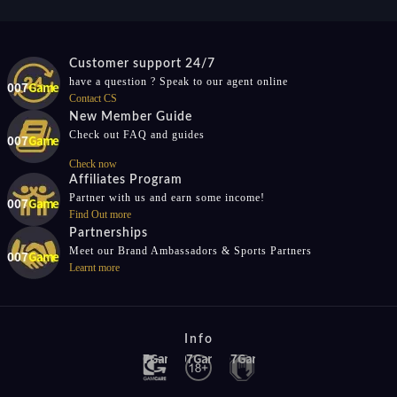
Customer support 24/7
have a question ? Speak to our agent online
Contact CS
New Member Guide
Check out FAQ and guides
Check now
Affiliates Program
Partner with us and earn some income!
Find Out more
Partnerships
Meet our Brand Ambassadors & Sports Partners
Learnt more
Info