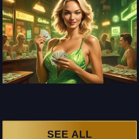
SEE ALL