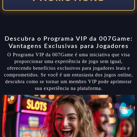
Descubra o Programa VIP da 007Game:
Vantagens Exclusivas para Jogadores
O Programa VIP da 007Game é uma iniciativa que visa
proporcionar uma experiência de jogo sem igual,
oferecendo benefícios exclusivos para jogadores leais e
comprometidos. Se você é um entusiasta dos jogos online,
descubra como se tornar um membro VIP pode aprimorar
sua experiência na plataforma.