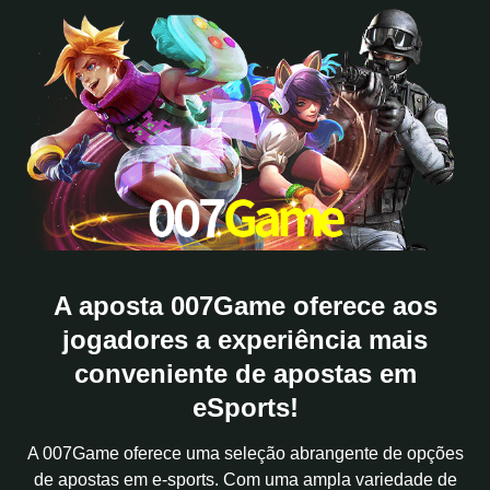
A aposta 007Game oferece aos
jogadores a experiência mais
conveniente de apostas em
eSports!
A 007Game oferece uma seleção abrangente de opções
de apostas em e-sports. Com uma ampla variedade de