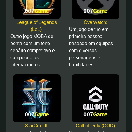
League of Legends
Overwatch:
(LoL):
Um jogo de tiro em
Outro jogo MOBA de
primeira pessoa
ponta com um forte
baseado em equipes
cenário competitivo e
com diversos
campeonatos
personagens e
internacionais.
habilidades.
StarCraft II:
Call of Duty (COD)