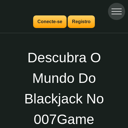
Conecte-se
Registro
Descubra O
Mundo Do
Blackjack No
007Game