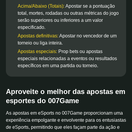
Acima/Abaixo (Totais):
Apostar se a pontuação
total, mortes, rodadas ou outras métricas do jogo
serão superiores ou inferiores a um valor
especificado.
Apostas definitivas:
Apostar no vencedor de um
torneio ou liga inteira.
Apostas especiais:
Prop bets ou apostas
especiais relacionadas a eventos ou resultados
específicos em uma partida ou torneio.
Aproveite o melhor das apostas em
esportes do 007Game
As apostas em eSports no 007Game proporcionam uma
experiência empolgante e envolvente para os entusiastas
de eSports, permitindo que eles façam parte da ação e