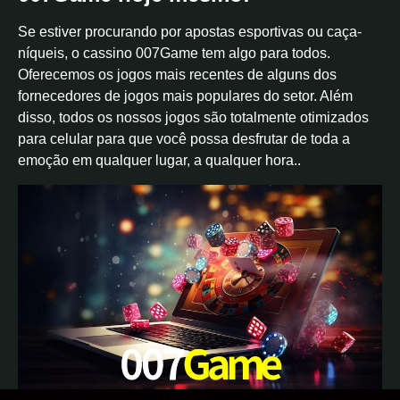
Se estiver procurando por apostas esportivas ou caça-
níqueis, o cassino 007Game tem algo para todos.
Oferecemos os jogos mais recentes de alguns dos
fornecedores de jogos mais populares do setor. Além
disso, todos os nossos jogos são totalmente otimizados
para celular para que você possa desfrutar de toda a
emoção em qualquer lugar, a qualquer hora..