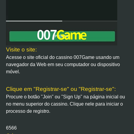
Visite o site:
Acesse o site oficial do cassino 007Game usando um
navegador da Web em seu computador ou dispositivo
móvel.
Clique em "Registrar-se" ou "Registrar-se":
Procure o botão "Join" ou "Sign Up" na página inicial ou
no menu superior do cassino. Clique nele para iniciar o
processo de registro.
6566