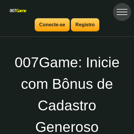
Conecte-se
Registro
007Game: Inicie
com Bônus de
Cadastro
Generoso