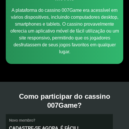
A plataforma do cassino 007Game era acessível em
vários dispositivos, incluindo computadores desktop,
smartphones e tablets. O cassino provavelmente
oferecia um aplicativo móvel de fácil utilização ou um
site responsivo, permitindo que os jogadores
desfrutassem de seus jogos favoritos em qualquer
lugar.
Como participar do cassino
007Game?