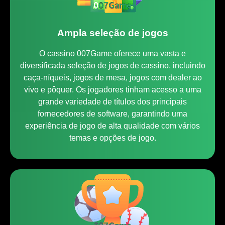
Ampla seleção de jogos
O cassino 007Game oferece uma vasta e
diversificada seleção de jogos de cassino, incluindo
caça-níqueis, jogos de mesa, jogos com dealer ao
vivo e pôquer. Os jogadores tinham acesso a uma
grande variedade de títulos dos principais
fornecedores de software, garantindo uma
experiência de jogo de alta qualidade com vários
temas e opções de jogo.