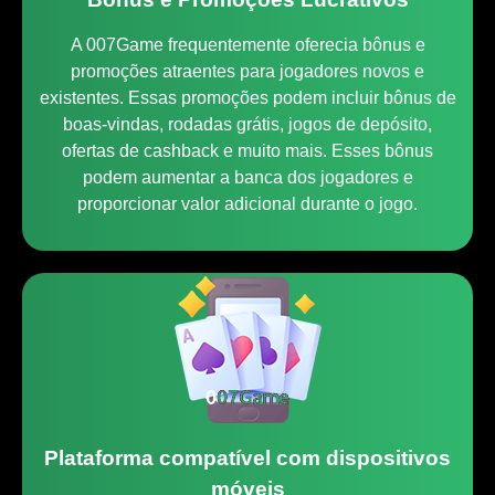
A 007Game frequentemente oferecia bônus e
promoções atraentes para jogadores novos e
existentes. Essas promoções podem incluir bônus de
boas-vindas, rodadas grátis, jogos de depósito,
ofertas de cashback e muito mais. Esses bônus
podem aumentar a banca dos jogadores e
proporcionar valor adicional durante o jogo.
Plataforma compatível com dispositivos
móveis