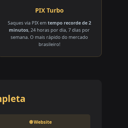
PIX Turbo
Saques via PIX em
tempo recorde de 2
minutos
, 24 horas por dia, 7 dias por
semana. O mais rápido do mercado
brasileiro!
mpleta
🌐 Website