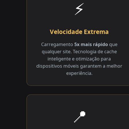
⚡
Velocidade Extrema
Carregamento
5x mais rápido
que
qualquer site. Tecnologia de cache
inteligente e otimização para
dispositivos móveis garantem a melhor
experiência.
📍