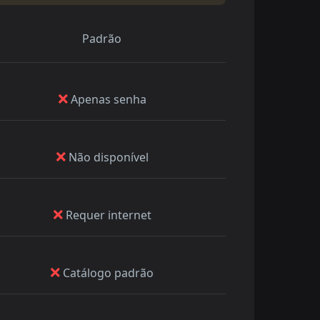
Padrão
❌
Apenas senha
❌
Não disponível
❌
Requer internet
❌
Catálogo padrão