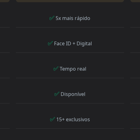
✅
5x mais rápido
✅
Face ID + Digital
✅
Tempo real
✅
Disponível
✅
15+ exclusivos