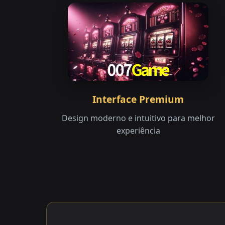
Interface Premium
Design moderno e intuitivo para melhor
experiência