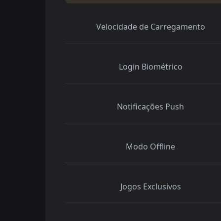
Velocidade de Carregamento
Login Biométrico
Notificações Push
Modo Offline
Jogos Exclusivos