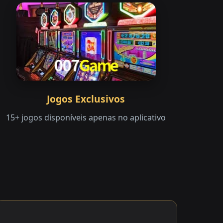
Jogos Exclusivos
15+ jogos disponíveis apenas no aplicativo