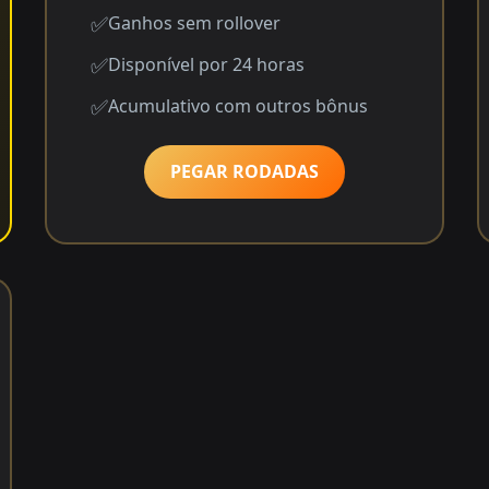
Ganhos sem rollover
Disponível por 24 horas
Acumulativo com outros bônus
PEGAR RODADAS