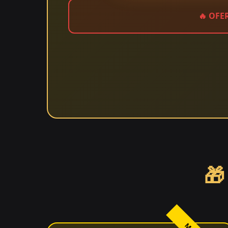
🔥
OFER
🎁