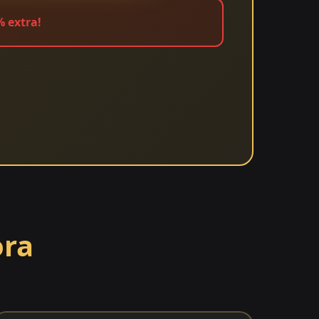
 extra!
ora