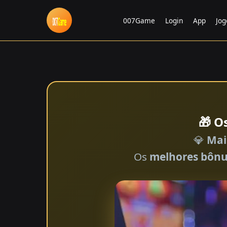
007Game
Login
App
Jog
🎁 O
💎
Mai
Os
melhores bônus