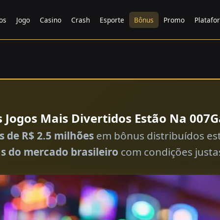
os
Jogo
Casino
Crash
Esporte
Bônus
Promo
Platafo
s Jogos Mais Divertidos Estão Na 007
s de R$ 2.5 milhões
em bônus distribuídos es
 do mercado brasileiro
com condições justas