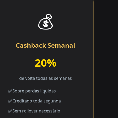
💰
Cashback Semanal
20%
de volta todas as semanas
Sobre perdas líquidas
Creditado toda segunda
Sem rollover necessário