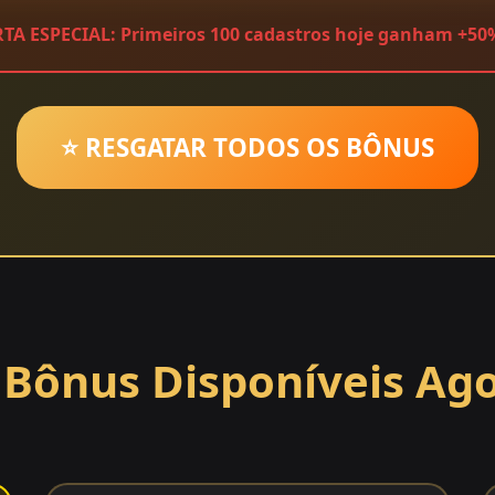
TA ESPECIAL:
Primeiros 100 cadastros hoje ganham +50%
⭐ RESGATAR TODOS OS BÔNUS
 Bônus Disponíveis Ag