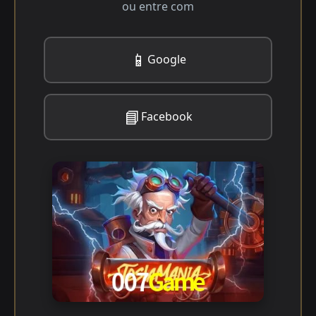
ou entre com
📱
Google
📘
Facebook