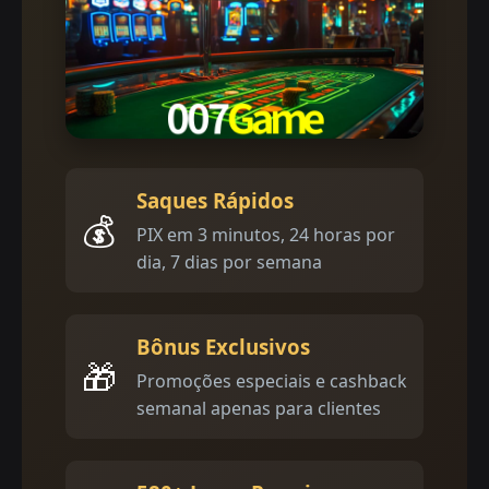
Saques Rápidos
💰
PIX em 3 minutos, 24 horas por
dia, 7 dias por semana
Bônus Exclusivos
🎁
Promoções especiais e cashback
semanal apenas para clientes