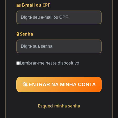
📧 E-mail ou CPF
🔒 Senha
Lembrar-me neste dispositivo
🚀 ENTRAR NA MINHA CONTA
Esqueci minha senha