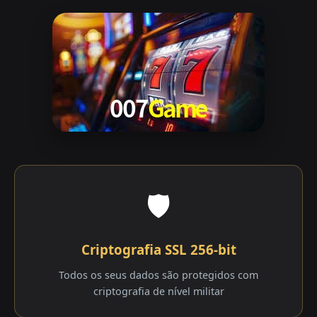
🛡️
Criptografia SSL 256-bit
Todos os seus dados são protegidos com
criptografia de nível militar