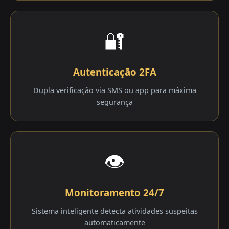
🔐
Autenticação 2FA
Dupla verificação via SMS ou app para máxima
segurança
👁️
Monitoramento 24/7
Sistema inteligente detecta atividades suspeitas
automaticamente