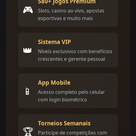
580+ Jogos Premium
🎮
Slots, casino ao vivo, apostas
esportivas e muito mais
Sistema VIP
👑
Níveis exclusivos com benefícios
crescentes e gerente pessoal
App Mobile
📱
Acesso completo pelo celular
com login biométrico
Torneios Semanais
🏆
Participe de competições com